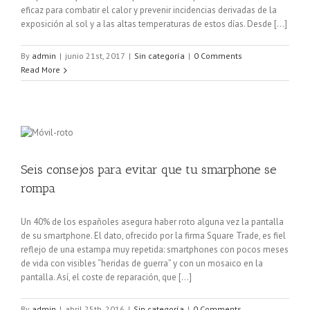
eficaz para combatir el calor y prevenir incidencias derivadas de la
exposición al sol y a las altas temperaturas de estos días. Desde [...]
By
admin
|
junio 21st, 2017
|
Sin categoría
|
0 Comments
Read More
Seis consejos para evitar que tu smarphone se
rompa
Un 40% de los españoles asegura haber roto alguna vez la pantalla
de su smartphone. El dato, ofrecido por la firma Square Trade, es fiel
reflejo de una estampa muy repetida: smartphones con pocos meses
de vida con visibles “heridas de guerra” y con un mosaico en la
pantalla. Así, el coste de reparación, que [...]
By
admin
|
abril 25th, 2016
|
Sin categoría
|
0 Comments