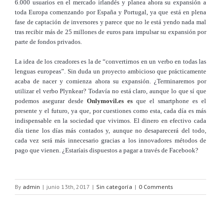
6.000 usuarios en el mercado irlandés y planea ahora su expansión a
toda Europa comenzando por España y Portugal, ya que está en plena
fase de captación de inversores y parece que no le está yendo nada mal
tras recibir más de 25 millones de euros para impulsar su expansión por
parte de fondos privados.
La idea de los creadores es la de “convertirnos en un verbo en todas las
lenguas europeas”. Sin duda un proyecto ambicioso que prácticamente
acaba de nacer y comienza ahora su expansión. ¿Terminaremos por
utilizar el verbo Plynkear? Todavía no está claro, aunque lo que sí que
podemos asegurar desde
Onlymovil.es es
que el smartphone es el
presente y el futuro, ya que, por cuestiones como esta, cada día es más
indispensable en la sociedad que vivimos. El dinero en efectivo cada
día tiene los días más contados y, aunque no desaparecerá del todo,
cada vez será más innecesario gracias a los innovadores métodos de
pago que vienen. ¿Estaríais dispuestos a pagar a través de Facebook?
By
admin
|
junio 13th, 2017
|
Sin categoría
|
0 Comments